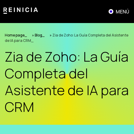
Saltar
al
MENÚ
contenido
Home page
»
Blog
»
Zia de Zoho: La Guía Completa del Asistente
de IA para CRM
Zia de Zoho: La Guía
Completa del
Asistente de IA para
CRM