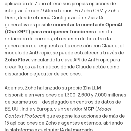
aplicación de Zoho ofrece sus propias opciones de
integración con
LLMs
externos. En Zoho CRM y Zoho
Desk, desde el menú Configuración > Zia > IA
generativa es posible
conectar la cuenta de OpenAI
(ChatGPT) para enriquecer funciones
como la
redacción de correos, el resumen de tickets o la
generación de respuestas. La conexión con Claude, el
modelo de Anthropic, se puede establecer a través de
Zoho Flow
, vinculando la clave API de Anthropic para
crear flujos automáticos donde Claude actúe como
disparador o ejecutor de acciones.
Además, Zoho ha lanzado su propio
Zia LLM
—
disponible en versiones de 1.300, 2.600 y 7.000 millones
de parámetros— desplegado en centros de datos de
EE. UU., India y Europa, y un servidor
MCP
(
Model
Context Protocol
) que expone las acciones de más de
15 aplicaciones de Zoho a agentes externos, abriendo
la plataforma a cualquier IA del mercado.