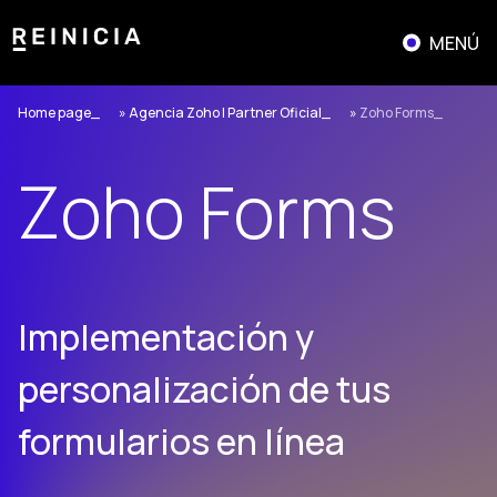
Saltar
al
MENÚ
contenido
Home page
»
Agencia Zoho | Partner Oficial
»
Zoho Forms
Zoho Forms
Implementación y
personalización de tus
formularios en línea