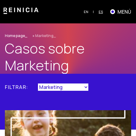
Saltar
al
MENÚ
EN
ES
contenido
Home page
»
Marketing
Casos sobre
Marketing
FILTRAR: