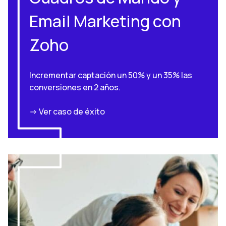
Email Marketing con
Zoho
Incrementar captación un 50% y un 35% las
conversiones en 2 años.
-> Ver caso de éxito