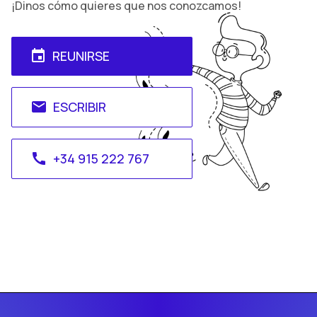
¡Dinos cómo quieres que nos conozcamos!
REUNIRSE
event
ESCRIBIR
email
+34 915 222 767
call