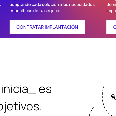
u
adaptando cada solución a las necesidades
domi
específicas de tu negocio.
impa
CONTRATAR IMPLANTACIÓN
C
einicia_ es
jetivos.