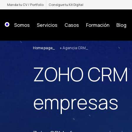
Saltar
Manda tu CV / Portfolio
Consigue tu Kit Digital
al
contenido
Somos
Servicios
Casos
Formación
Blog
Home page
»
Agencia CRM
ZOHO CRM 
empresas