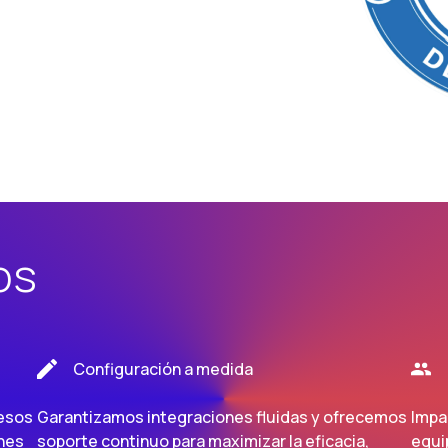
os
Configuración a medida
cesos
Garantizamos integraciones fluidas y ofrecemos
Impa
ones
soporte continuo para maximizar la eficacia,
equi