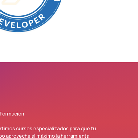
Formación
rtimos cursos especializados para que tu
po aproveche al máximo la herramienta,