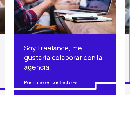
Soy Freelance, me
gustaría colaborar con la
agencia.
Ponerme en contacto ->