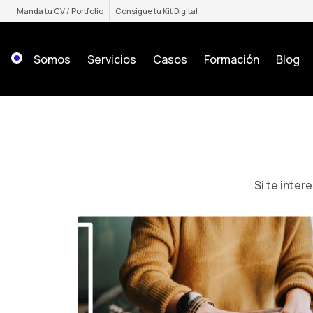
Saltar
Manda tu CV / Portfolio
Consigue tu Kit Digital
al
contenido
Somos
Servicios
Casos
Formación
Blog
Si te inter