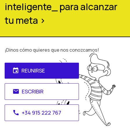
inteligente_ para alcanzar
tu meta >
¡Dinos cómo quieres que nos conozcamos!
REUNIRSE
event
ESCRIBIR
email
+34 915 222 767
call