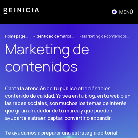
Saltar
al
MENÚ
contenido
Home page
»
Identidad de marca
»
Marketing de contenidos
Marketing de
contenidos
Capta la atención de tu público ofreciéndoles
contenido de calidad. Ya sea en tu blog, en tu web o en
las redes sociales, son muchos los temas de interés
que giran alrededor de tu marca y que pueden
ayudarte a atraer, captar, convertir o expandir.
Te ayudamos a preparar una estrategia editorial