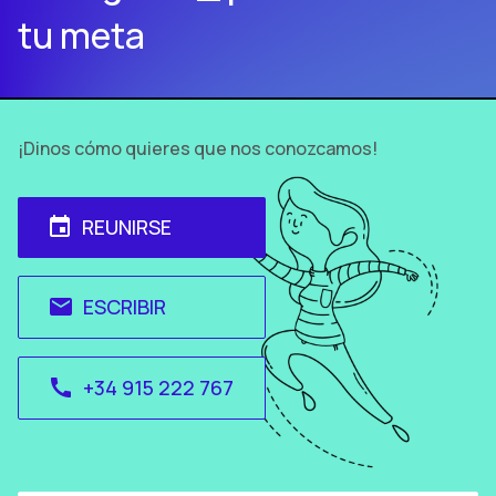
tu meta
¡Dinos cómo quieres que nos conozcamos!
REUNIRSE
event
ESCRIBIR
email
+34 915 222 767
call