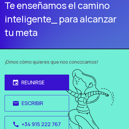
Te enseñamos el camino
inteligente_ para alcanzar
tu meta
¡Dinos cómo quieres que nos conozcamos!
REUNIRSE
event
ESCRIBIR
email
+34 915 222 767
call