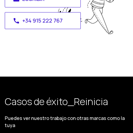
+34 915 222 767
call
Casos de éxito_Reinicia
Puedes ver nuestro trabajo con otras marcas como la
tuya