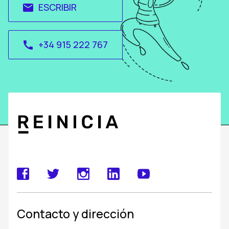
ESCRIBIR
email
+34 915 222 767
call
Contacto y dirección