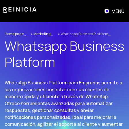
Saltar
al
MENÚ
contenido
Home page
»
Marketing
»
Whatsapp Business Platform
Whatsapp Business
Platform
WhatsApp Business Platform para Empresas permite a
las organizaciones conectar con sus clientes de
manera rápida y eficiente a través de WhatsApp.
Ofrece herramientas avanzadas para automatizar
respuestas, gestionar consultas y enviar
notificaciones personalizadas. Ideal para mejorar la
comunicación, agilizar el soporte al cliente y aumentar