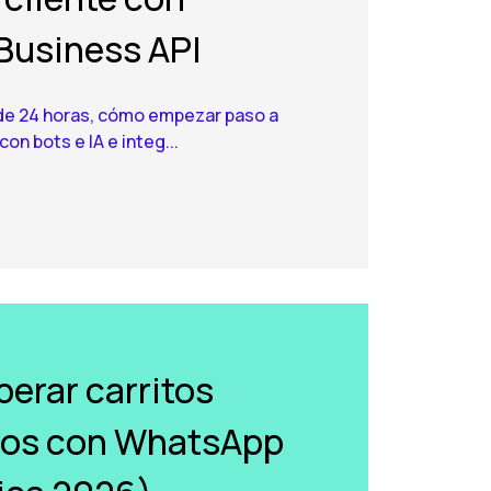
usiness API
a de 24 horas, cómo empezar paso a
on bots e IA e integ...
erar carritos
os con WhatsApp