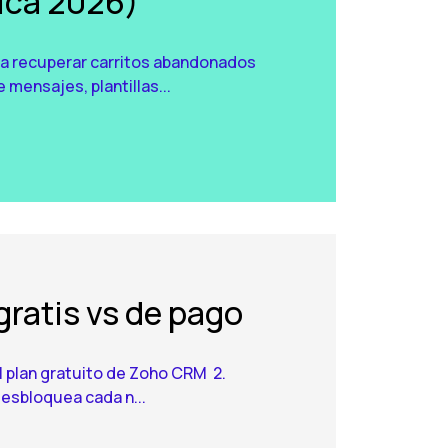
tica 2026)
ra recuperar carritos abandonados
 mensajes, plantillas...
ratis vs de pago
el plan gratuito de Zoho CRM 2.
esbloquea cada n...