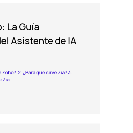
: La Guía
l Asistente de IA
n Zoho? 2. ¿Para qué sirve Zia? 3.
ia ...