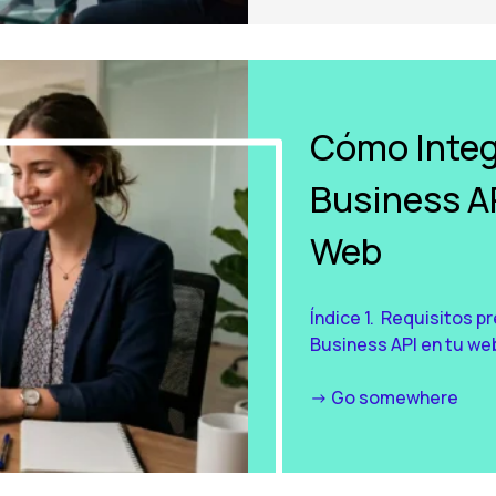
Cómo Inte
Business AP
Web
Índice 1. Requisitos p
Business API en tu web
-> Go somewhere