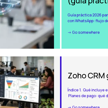
(guía prác
Guía práctica 2026 pa
con WhatsApp: flujo de
-> Go somewhere
Zoho CRM g
Índice 1. Qué incluye 
Planes de pago: qué d
-> Go somewhere