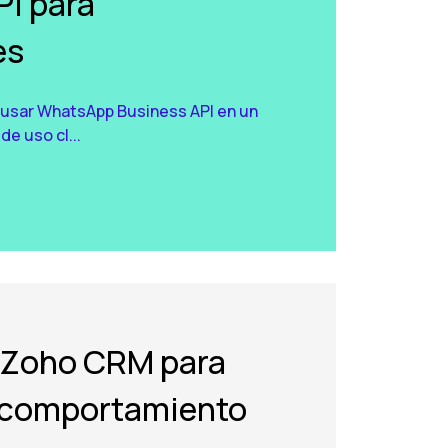
PI para
es
e usar WhatsApp Business API en un
e uso cl...
 Zoho CRM para
l comportamiento