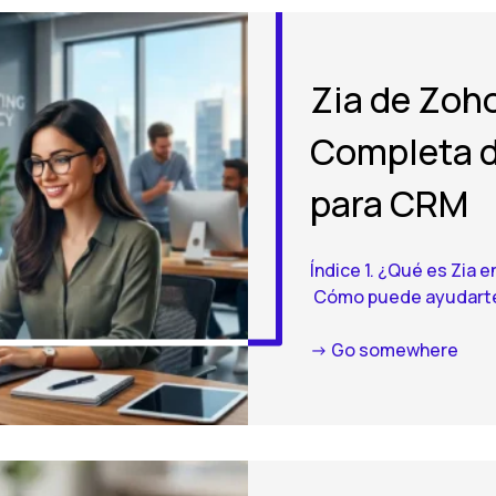
Zia de Zoho
Completa de
para CRM
Índice 1. ¿Qué es Zia e
Cómo puede ayudarte Z
-> Go somewhere