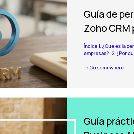
Guía de pe
Zoho CRM 
Índice 1. ¿Qué es la p
empresas? 2. ¿Por qué 
-> Go somewhere
Guía práct