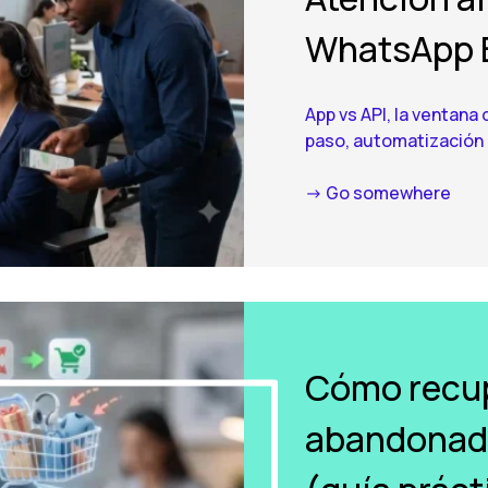
WhatsApp B
App vs API, la ventan
paso, automatización c
-> Go somewhere
Cómo recup
abandonad