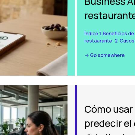
Business A
restaurant
Índice 1. Beneficios d
restaurante 2. Casos d
-> Go somewhere
Cómo usar
predecir e