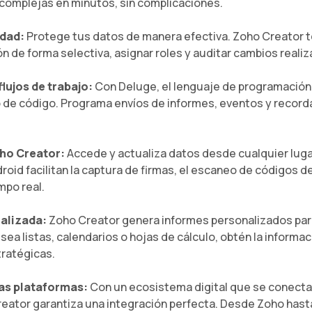
 complejas en minutos, sin complicaciones.
idad:
Protege tus datos de manera efectiva. Zoho Creator t
ón de forma selectiva, asignar roles y auditar cambios reali
lujos de trabajo:
Con Deluge, el lenguaje de programación
 de código. Programa envíos de informes, eventos y record
oho Creator:
Accede y actualiza datos desde cualquier lugar
droid facilitan la captura de firmas, el escaneo de códigos d
mpo real.
alizada:
Zoho Creator genera informes personalizados para
sea listas, calendarios o hojas de cálculo, obtén la informa
ratégicas.
as plataformas:
Con un ecosistema digital que se conect
reator garantiza una integración perfecta. Desde Zoho has