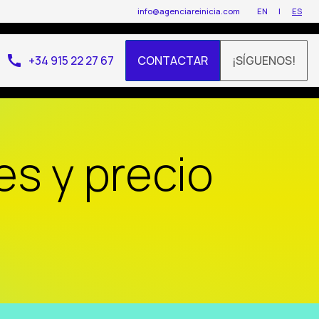
info@agenciareinicia.com
EN
ES
call
+34 915 22 27 67
CONTACTAR
¡SÍGUENOS!
es y precio