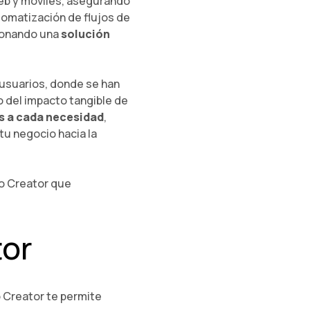
 web y móviles, asegurando
tomatización de flujos de
cionando una
solución
 usuarios, donde se han
o del impacto tangible de
 a cada necesidad
,
tu negocio hacia la
ho Creator que
tor
 Creator te permite