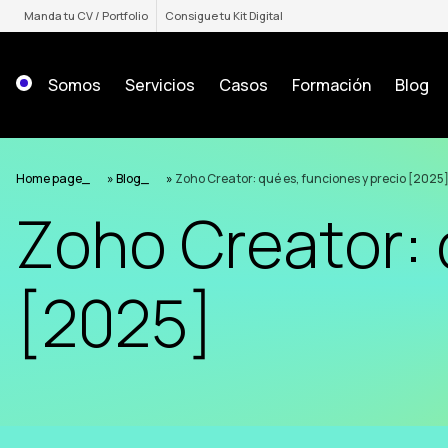
Saltar
Manda tu CV / Portfolio
Consigue tu Kit Digital
al
contenido
Somos
Servicios
Casos
Formación
Blog
Home page
»
Blog
»
Zoho Creator: qué es, funciones y precio [2025
Zoho Creator: 
[2025]