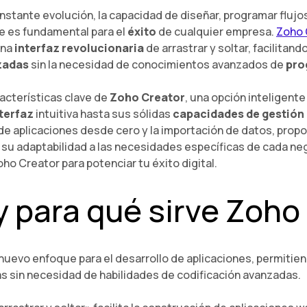
nstante evolución, la capacidad de diseñar, programar flujo
e es fundamental para el
éxito
de cualquier empresa.
Zoho 
una
interfaz revolucionaria
de arrastrar y soltar, facilitando
izadas
sin la necesidad de conocimientos avanzados de
pro
acterísticas clave de
Zoho Creator
, una opción inteligent
terfaz
intuitiva hasta sus sólidas
capacidades de gestión
de aplicaciones desde cero y la importación de datos, prop
y su adaptabilidad a las necesidades específicas de cada n
o Creator para potenciar tu éxito digital.
y para qué sirve Zoho
nuevo enfoque para el desarrollo de aplicaciones, permitien
s sin necesidad de habilidades de codificación avanzadas.