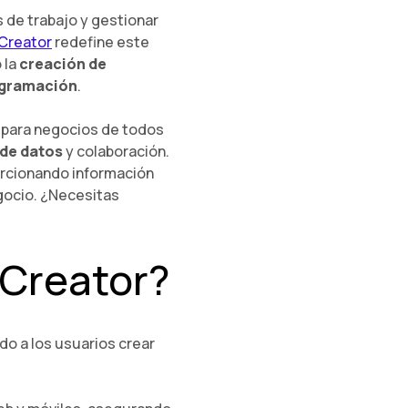
s de trabajo y gestionar
Creator
redefine este
 la
creación de
gramación
.
e para negocios de todos
 de datos
y colaboración.
orcionando información
egocio. ¿Necesitas
 Creator?
do a los usuarios crear