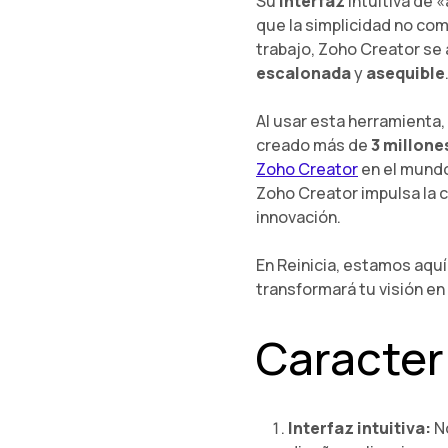
Su
interfaz
intuitiva de 
que la simplicidad no com
trabajo, Zoho Creator se
escalonada
y
asequible
Al usar esta herramienta
creado más de
3 millone
Zoho Creator
en el mundo
Zoho Creator impulsa la c
innovación.
En Reinicia, estamos aquí
transformará tu visión en 
Caracter
Interfaz intuitiva:
No