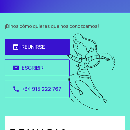
¡Dinos cómo quieres que nos conozcamos!
REUNIRSE
event
ESCRIBIR
email
+34 915 222 767
call