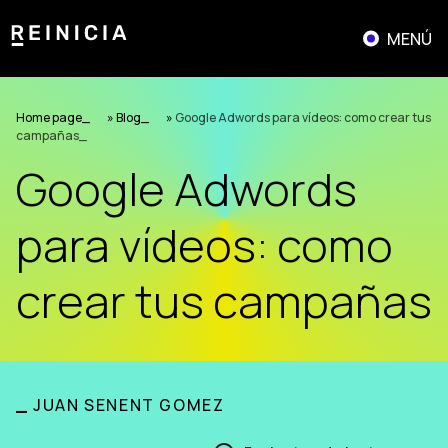
Saltar
al
MENÚ
contenido
Home page
»
Blog
»
Google Adwords para vídeos: como crear tus
campañas
Google Adwords
para vídeos: como
crear tus campañas
_
JUAN SENENT GOMEZ