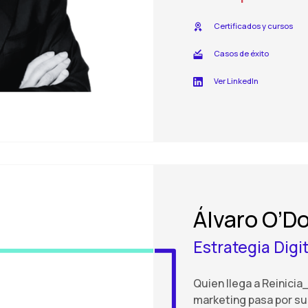
Certificados y cursos
Casos de éxito
Ver LinkedIn
Álvaro O’D
Estrategia Digi
Quien llega a Reinici
marketing pasa por s