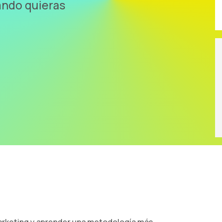
ando quieras
arketing y aprender una metodología más