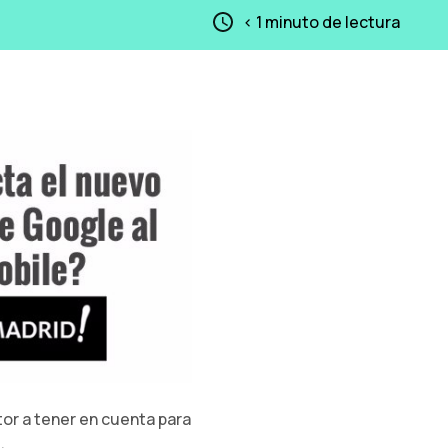
< 1
minuto de lectura
tor a tener en cuenta para
.