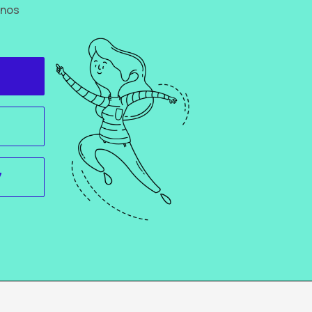
 nos
7