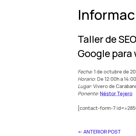
Informaci
Taller de SE
Google para
Fecha
: 1 de octubre de 20
Horario
: De 12:00h a 14:0
Lugar
: Vivero de Carabanc
Ponente
:
Néstor Tejero
[contact-form-7 id=»2850
<- ANTERIOR POST