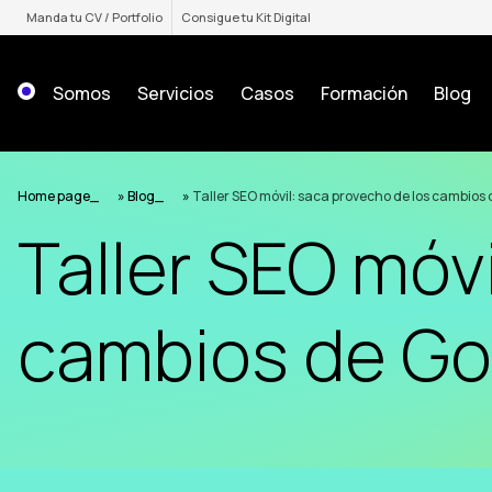
Saltar
Manda tu CV / Portfolio
Consigue tu Kit Digital
al
contenido
Somos
Servicios
Casos
Formación
Blog
Home page
»
Blog
»
Taller SEO móvil: saca provecho de los cambios
Taller SEO móv
cambios de Go