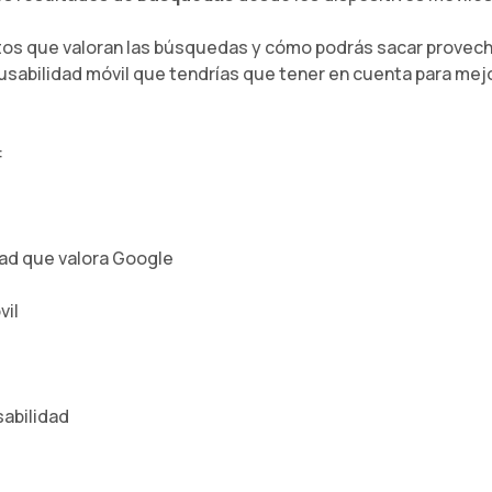
s que valoran las búsquedas y cómo podrás sacar provecho
sabilidad móvil que tendrías que tener en cuenta para mejor
:
ad que valora Google
vil
s
abilidad