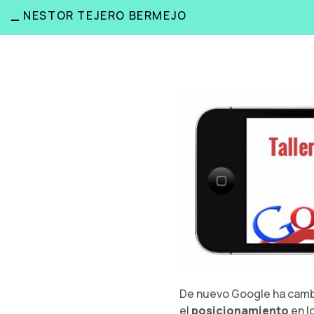
_
NESTOR TEJERO BERMEJO
De nuevo Google ha cambia
el
posicionamiento
en l