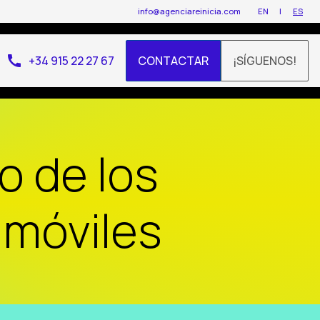
info@agenciareinicia.com
EN
ES
call
+34 915 22 27 67
CONTACTAR
¡SÍGUENOS!
o de los
 móviles