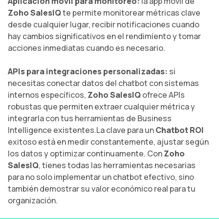
Aplicación móvil para monitoreo:
la app móvil de
Zoho SalesIQ
te permite monitorear métricas clave
desde cualquier lugar, recibir notificaciones cuando
hay cambios significativos en el rendimiento y tomar
acciones inmediatas cuando es necesario.
APIs para integraciones personalizadas:
si
necesitas conectar datos del chatbot con sistemas
internos específicos,
Zoho SalesIQ
ofrece APIs
robustas que permiten extraer cualquier métrica y
integrarla con tus herramientas de Business
Intelligence existentes.La clave para un
Chatbot ROI
exitoso está en medir constantemente, ajustar según
los datos y optimizar continuamente. Con
Zoho
SalesIQ
, tienes todas las herramientas necesarias
para no solo implementar un chatbot efectivo, sino
también demostrar su valor económico real para tu
organización.