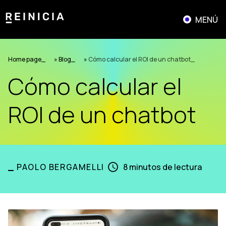
Saltar
al
MENÚ
contenido
Home page
»
Blog
»
Cómo calcular el ROI de un chatbot
Cómo calcular el
ROI de un chatbot
_
PAOLO BERGAMELLI
8
minutos de lectura