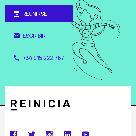
REUNIRSE
event
ESCRIBIR
email
+34 915 222 767
call