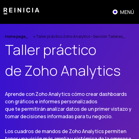
Saltar
al
MENÚ
contenido
Home page
»
Taller práctico Zoho Analytics – Sección Talleres
Taller práctico
de Zoho Analytics
Aprende con Zoho Analytics cómo crear dashboards
con gráficos e informes personalizados
que te permitirán analizar datos de un primer vistazo y
tomar decisiones informadas para tu negocio.
Los cuadros de mandos de Zoho Analytics permiten
tener una visión más amplia y sistémica de la empresa.