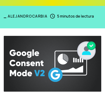
_
ALEJANDROCARBIA
5
minutos de lectura