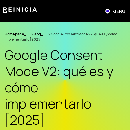
Saltar
al
MENÚ
contenido
Home page
»
Blog
»
Google Consent Mode V2: qué es y cómo
implementarlo [2025]
Google Consent
Mode V2: qué es y
cómo
implementarlo
[2025]