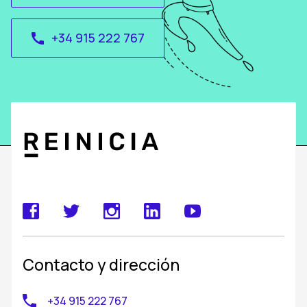
+34 915 222 767
call
Contacto y dirección
+34 915 222 767