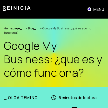
Saltar
al
MENÚ
contenido
Home page
»
Blog
»
Google My Business: ¿qué es y cómo
funciona?
Google My
Business: ¿qué es y
cómo funciona?
_
OLGA TEMINO
6
minutos de lectura