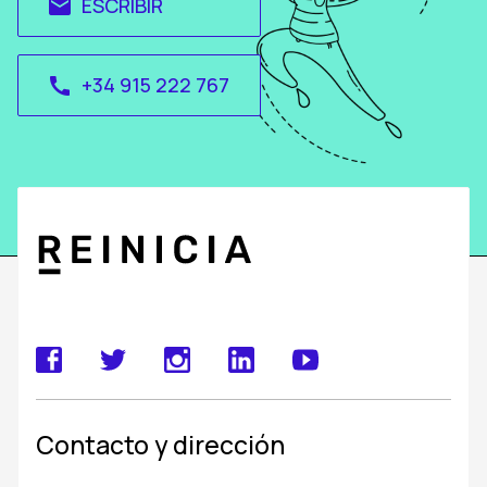
ESCRIBIR
email
+34 915 222 767
call
Contacto y dirección