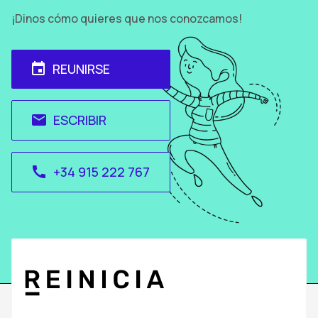
¡Dinos cómo quieres que nos conozcamos!
REUNIRSE
event
ESCRIBIR
email
+34 915 222 767
call