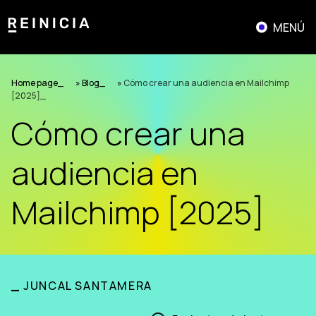
Saltar
al
MENÚ
contenido
Home page
»
Blog
»
Cómo crear una audiencia en Mailchimp
[2025]
Cómo crear una
audiencia en
Mailchimp [2025]
_
JUNCAL SANTAMERA