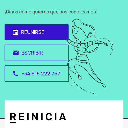
¡Dinos cómo quieres que nos conozcamos!
REUNIRSE
event
ESCRIBIR
email
+34 915 222 767
call