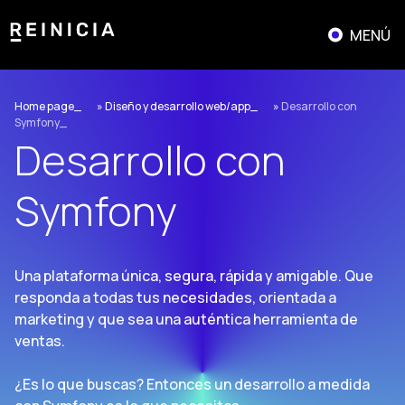
Saltar
al
MENÚ
contenido
Home page
»
Diseño y desarrollo web/app
»
Desarrollo con
Symfony
Desarrollo con
Symfony
Una plataforma única, segura, rápida y amigable. Que
responda a todas tus necesidades, orientada a
marketing y que sea una auténtica herramienta de
ventas.
¿Es lo que buscas? Entonces un desarrollo a medida