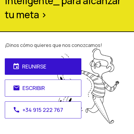
inteligente_ para alcanzar
tu meta >
¡Dinos cómo quieres que nos conozcamos!
REUNIRSE
event
ESCRIBIR
email
+34 915 222 767
call