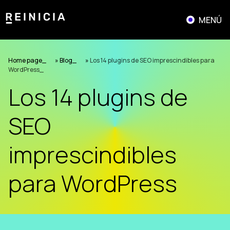
Saltar
al
MENÚ
contenido
Home page
»
Blog
»
Los 14 plugins de SEO imprescindibles para
WordPress
Los 14 plugins de
SEO
imprescindibles
para WordPress