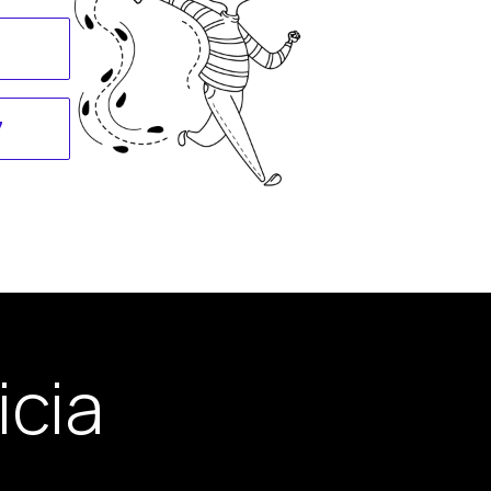
7
icia