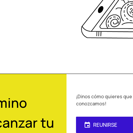
¡Dinos cómo quieres que
mino
conozcamos!
canzar tu
REUNIRSE
event