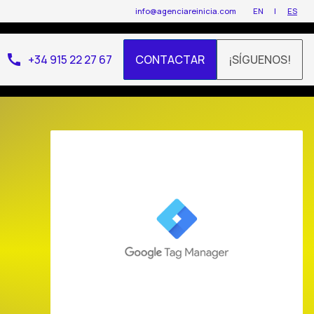
info@agenciareinicia.com
EN
ES
call
+34 915 22 27 67
CONTACTAR
¡SÍGUENOS!