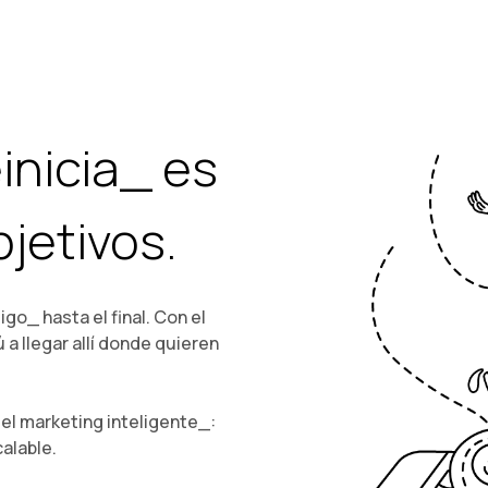
einicia_ es
jetivos.
o_ hasta el final. Con el
 llegar allí donde quieren
el marketing inteligente_:
calable.