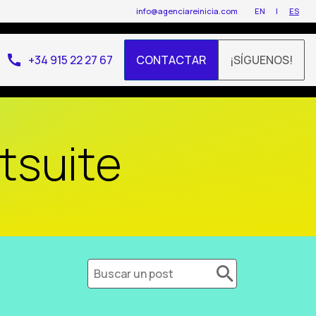
info@agenciareinicia.com
EN
ES
call
+34 915 22 27 67
CONTACTAR
¡SÍGUENOS!
tsuite