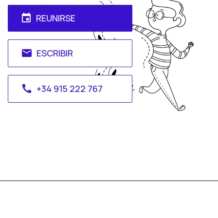
REUNIRSE
event
ESCRIBIR
email
+34 915 222 767
call