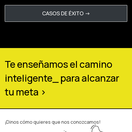
CASOS DE ÉXITO ->
Te enseñamos el camino
inteligente_ para alcanzar
tu meta >
¡Dinos cómo quieres que nos conozcamos!