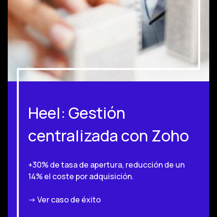
Heel: Gestión
centralizada con Zoho
+30% de tasa de apertura, reducción de un
14% el coste por adquisición.
-> Ver caso de éxito